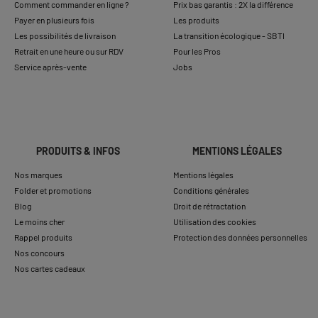
Comment commander en ligne ?
Prix bas garantis : 2X la différence
Payer en plusieurs fois
Les produits
Les possibilités de livraison
La transition écologique - SBTI
Retrait en une heure ou sur RDV
Pour les Pros
Service après-vente
Jobs
PRODUITS & INFOS
MENTIONS LÉGALES
Nos marques
Mentions légales
Folder et promotions
Conditions générales
Blog
Droit de rétractation
Le moins cher
Utilisation des cookies
Rappel produits
Protection des données personnelles
Nos concours
Nos cartes cadeaux