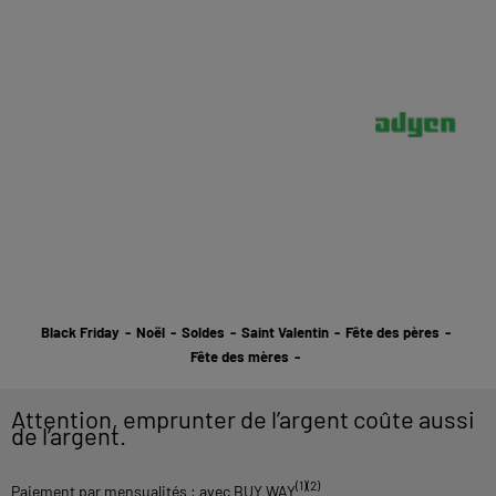
Black Friday
-
Noël
-
Soldes
-
Saint Valentin
-
Fête des pères
-
Fête des mères
-
Attention, emprunter de l’argent coûte aussi
de l’argent.
(1)(2)
Paiement par mensualités : avec BUY WAY