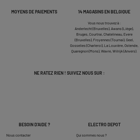
MOYENS DE PAIEMENTS
14 MAGASINS EN BELGIQUE
Vous nous trouvez à :
Anderlecht (Bruxelles),
Awans (Liège),
Bruges,
Courtrai,
Chatelineau,
Evere
(Bruxelles),
Froyennes (Tournai),
Geel,
Gosselies (Charleroi),
La Louvière,
Ostende,
Quaregnon (Mons),
Wavre,
Wilrijk (Anvers).
NE RATEZ RIEN ! SUIVEZ NOUS SUR :
BESOIN D'AIDE ?
ELECTRO DEPOT
Nous contacter
Qui sommes nous ?