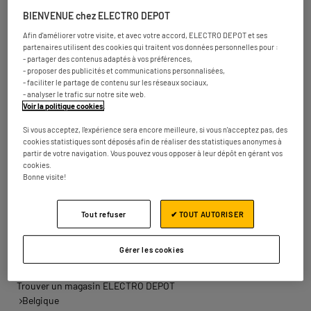
Rue Jean Lambert Defrêne, 111
4340 Awans
8.18 km
BIENVENUE chez ELECTRO DEPOT
Ouvert 10:00 - 19:00
Afin d'améliorer votre visite, et avec votre accord, ELECTRO DEPOT et ses
partenaires utilisent des cookies qui traitent vos données personnelles pour :
Numéro
Plus d'infos
- partager des contenus adaptés à vos préférences,
- proposer des publicités et communications personnalisées,
- faciliter le partage de contenu sur les réseaux sociaux,
- analyser le trafic sur notre site web.
Voir la politique cookies
.
ELECTRO DEPOT VERVIERS
2
Boulevard des Gérardchamps 118
Si vous acceptez, l'expérience sera encore meilleure, si vous n'acceptez pas, des
cookies statistiques sont déposés afin de réaliser des statistiques anonymes à
4800 Verviers
20.44
partir de votre navigation. Vous pouvez vous opposer à leur dépôt en gérant vos
km
Ouvert 10:00 - 19:00
cookies.
Bonne visite!
Numéro
Plus d'infos
Tout refuser
✔ TOUT AUTORISER
Les magasins ELECTRO DEPOT dans les
villes à proximité
Gérer les cookies
Trouver un magasin ELECTRO DEPOT
Belgique