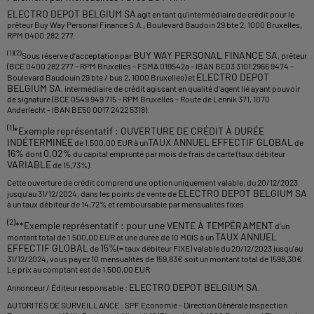
ELECTRO DEPOT BELGIUM SA
agit en tant qu'intermédiaire de crédit pour le
prêteur Buy Way Personal Finance S.A., Boulevard Baudoin 29 bte 2, 1000 Bruxelles,
RPM 0400.282.277.
(1)(2)
BUY WAY PERSONAL FINANCE SA
Sous réserve d’acceptation par
, prêteur
(BCE 0400 282 277 – RPM Bruxelles – FSMA 019542a – IBAN BE03 3101 2966 9474 –
ELECTRO DEPOT
Boulevard Baudouin 29 bte / bus 2, 1000 Bruxelles) et
BELGIUM SA
, intermédiaire de crédit agissant en qualité d’agent lié ayant pouvoir
de signature (BCE 0549 949 715 – RPM Bruxelles – Route de Lennik 371, 1070
Anderlecht - IBAN BE50 0017 2422 5318).
(1)
*Exemple représentatif : OUVERTURE DE CRÉDIT À DURÉE
INDÉTERMINÉE
TAUX ANNUEL EFFECTIF GLOBAL
de 1.500,00 EUR à un
de
16%
0,02%
dont
du capital emprunté par mois de frais de carte (taux débiteur
VARIABLE
de 15,73%).
Cette ouverture de crédit comprend une option uniquement valable, du 20/12/2023
ELECTRO DEPOT BELGIUM SA
jusqu'au 31/12/2024, dans les points de vente de
à un taux débiteur de 14,72% et remboursable par mensualités fixes.
(2)
**Exemple représentatif : pour une VENTE À TEMPÉRAMENT
d'un
TAUX ANNUEL
montant total de 1.500,00 EUR et une durée de 10 MOIS à un
EFFECTIF GLOBAL
15%
de
(= taux débiteur FIXE) valable du 20/12/2023 jusqu'au
31/12/2024, vous payez 10 mensualités de 159,83€ soit un montant total de 1598,30€.
Le prix au comptant est de 1.500,00 EUR
ELECTRO DEPOT BELGIUM SA
Annonceur / Éditeur responsable :
.
AUTORITÉS DE SURVEILLANCE : SPF Economie - Direction Générale Inspection