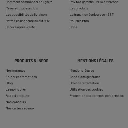
Comment commander en ligne ?
Prix bas garantis : 2X la différence
Payer en plusieurs fois
Les produits
Les possibilités de livraison
La transition écologique - SBTI
Retrait en une heure ou sur RDV
Pour les Pros
Service après-vente
Jobs
PRODUITS & INFOS
MENTIONS LÉGALES
Nos marques
Mentions légales
Folder et promotions
Conditions générales
Blog
Droit de rétractation
Le moins cher
Utilisation des cookies
Rappel produits
Protection des données personnelles
Nos concours
Nos cartes cadeaux