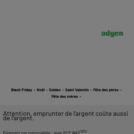
Black Friday
-
Noël
-
Soldes
-
Saint Valentin
-
Fête des pères
-
Fête des mères
-
Attention, emprunter de l’argent coûte aussi
de l’argent.
(1)(2)
Paiement par mensualités : avec BUY WAY