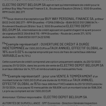
ELECTRO DEPOT BELGIUM SA
agit en tant qu'intermédiaire de crédit pour le
prêteur Buy Way Personal Finance S.A., Boulevard Baudoin 29 bte 2, 1000 Bruxelles,
RPM 0400.282.277.
(1)(2)
BUY WAY PERSONAL FINANCE SA
Sous réserve d’acceptation par
, prêteur
(BCE 0400 282 277 – RPM Bruxelles – FSMA 019542a – IBAN BE03 3101 2966 9474 –
ELECTRO DEPOT
Boulevard Baudouin 29 bte / bus 2, 1000 Bruxelles) et
BELGIUM SA
, intermédiaire de crédit agissant en qualité d’agent lié ayant pouvoir
de signature (BCE 0549 949 715 – RPM Bruxelles – Route de Lennik 371, 1070
Anderlecht - IBAN BE50 0017 2422 5318).
(1)
*Exemple représentatif : OUVERTURE DE CRÉDIT À DURÉE
INDÉTERMINÉE
TAUX ANNUEL EFFECTIF GLOBAL
de 1.500,00 EUR à un
de
16%
0,02%
dont
du capital emprunté par mois de frais de carte (taux débiteur
VARIABLE
de 15,73%).
Cette ouverture de crédit comprend une option uniquement valable, du 20/12/2023
ELECTRO DEPOT BELGIUM SA
jusqu'au 31/12/2024, dans les points de vente de
à un taux débiteur de 14,72% et remboursable par mensualités fixes.
(2)
**Exemple représentatif : pour une VENTE À TEMPÉRAMENT
d'un
TAUX ANNUEL
montant total de 1.500,00 EUR et une durée de 10 MOIS à un
EFFECTIF GLOBAL
15%
de
(= taux débiteur FIXE) valable du 20/12/2023 jusqu'au
31/12/2024, vous payez 10 mensualités de 159,83€ soit un montant total de 1598,30€.
Le prix au comptant est de 1.500,00 EUR
ELECTRO DEPOT BELGIUM SA
Annonceur / Éditeur responsable :
.
AUTORITÉS DE SURVEILLANCE : SPF Economie - Direction Générale Inspection