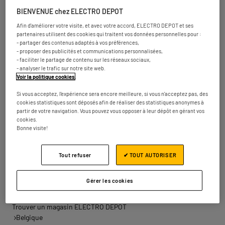
Ringlaan 34
8500 Kortrijk
12 km
BIENVENUE chez ELECTRO DEPOT
Ouvert 10:00 - 19:00
Afin d'améliorer votre visite, et avec votre accord, ELECTRO DEPOT et ses
partenaires utilisent des cookies qui traitent vos données personnelles pour :
Numéro
Plus d'infos
- partager des contenus adaptés à vos préférences,
- proposer des publicités et communications personnalisées,
- faciliter le partage de contenu sur les réseaux sociaux,
- analyser le trafic sur notre site web.
Voir la politique cookies
.
ELECTRO DEPOT TOURNAI
2
Rue des Roselières 4
Si vous acceptez, l'expérience sera encore meilleure, si vous n'acceptez pas, des
cookies statistiques sont déposés afin de réaliser des statistiques anonymes à
7503 Tournai
16.74
partir de votre navigation. Vous pouvez vous opposer à leur dépôt en gérant vos
km
Ouvert 10:00 - 19:00
cookies.
Bonne visite!
Numéro
Plus d'infos
Tout refuser
✔ TOUT AUTORISER
Les magasins ELECTRO DEPOT dans les
villes à proximité
Gérer les cookies
Trouver un magasin ELECTRO DEPOT
Belgique