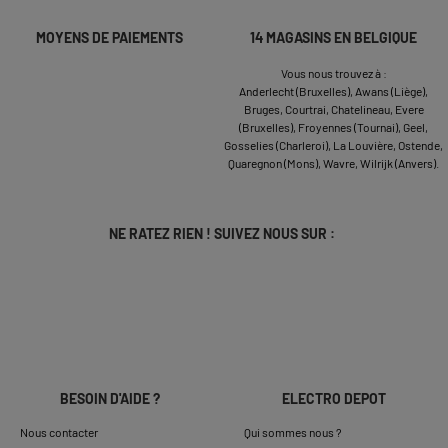
MOYENS DE PAIEMENTS
14 MAGASINS EN BELGIQUE
Vous nous trouvez à :
Anderlecht (Bruxelles),
Awans (Liège),
Bruges,
Courtrai,
Chatelineau,
Evere
(Bruxelles),
Froyennes (Tournai),
Geel,
Gosselies (Charleroi),
La Louvière,
Ostende,
Quaregnon (Mons),
Wavre,
Wilrijk (Anvers).
NE RATEZ RIEN ! SUIVEZ NOUS SUR :
BESOIN D'AIDE ?
ELECTRO DEPOT
Nous contacter
Qui sommes nous ?