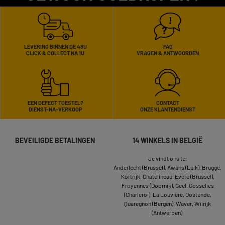
LEVERING BINNEN DE 48U
FAQ
CLICK & COLLECT NA 1U
VRAGEN & ANTWOORDEN
EEN DEFECT TOESTEL?
CONTACT
DIENST-NA-VERKOOP
ONZE KLANTENDIENST
BEVEILIGDE BETALINGEN
14 WINKELS IN BELGIË
Je vindt ons te:
Anderlecht (Brussel),
Awans (Luik),
Brugge,
Kortrijk,
Chatelineau,
Evere (Brussel),
Froyennes (Doornik),
Geel,
Gosselies
(Charleroi),
La Louvière,
Oostende,
Quaregnon (Bergen),
Waver,
Wilrijk
(Antwerpen).