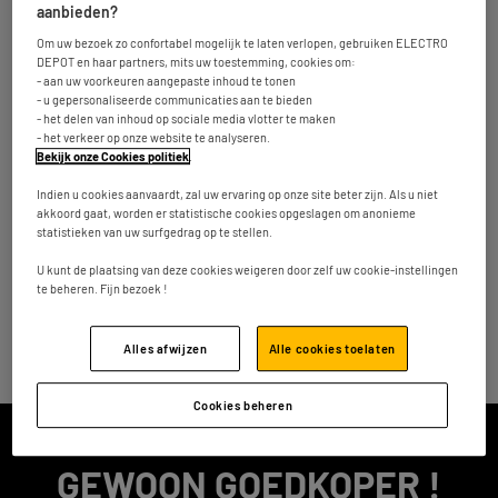
Avenue de Wallonie 6
aanbieden?
7100 La Louvière
14.8 km
Nu gesloten
Om uw bezoek zo confortabel mogelijk te laten verlopen, gebruiken ELECTRO
DEPOT en haar partners, mits uw toestemming, cookies om:
Nummer
Meer info
- aan uw voorkeuren aangepaste inhoud te tonen
- u gepersonaliseerde communicaties aan te bieden
- het delen van inhoud op sociale media vlotter te maken
- het verkeer op onze website te analyseren.
Bekijk onze Cookies politiek
.
ELECTRO DEPOT winkels in andere steden
Indien u cookies aanvaardt, zal uw ervaring op onze site beter zijn. Als u niet
akkoord gaat, worden er statistische cookies opgeslagen om anonieme
Vind uw ELECTRO DEPOT winkel
statistieken van uw surfgedrag op te stellen.
België
U kunt de plaatsing van deze cookies weigeren door zelf uw cookie-instellingen
Braine-le-Comte
te beheren. Fijn bezoek !
Powered by
evermaps ©
Alles afwijzen
Alle cookies toelaten
Cookies beheren
ALTIJD KWALITEIT,
GEWOON GOEDKOPER !