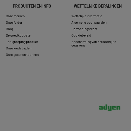
PRODUCTEN EN INFO
WETTELIJKE BEPALINGEN
Onze merken
Wettelijke informatie
Onze folder
Algemene voorwaarden
Blog
Herroepingsrecht
De goedkoopste
Cookiebeleid
Terugroeping product
Bescherming van persoonlijke
gegevens
Onze wedstrijden
Onze geschenkbonnen