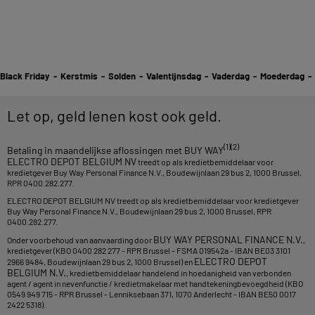
Black Friday
-
Kerstmis
-
Solden
-
Valentijnsdag
-
Vaderdag
-
Moederdag
-
Let op, geld lenen kost ook geld.
(1)(2)
Betaling in maandelijkse aflossingen met BUY WAY
ELECTRO DEPOT BELGIUM NV
treedt op als kredietbemiddelaar voor
kredietgever Buy Way Personal Finance N.V., Boudewijnlaan 29 bus 2, 1000 Brussel,
RPR 0400.282.277.
ELECTRO DEPOT BELGIUM NV treedt op als kredietbemiddelaar voor kredietgever
Buy Way Personal Finance N.V., Boudewijnlaan 29 bus 2, 1000 Brussel, RPR
0400.282.277.
BUY WAY PERSONAL FINANCE N.V.
Onder voorbehoud van aanvaarding door
,
kredietgever (KBO 0400 282 277 - RPR Brussel - FSMA 019542a - IBAN BE03 3101
ELECTRO DEPOT
2966 9484, Boudewijnlaan 29 bus 2, 1000 Brussel) en
BELGIUM N.V.
, kredietbemiddelaar handelend in hoedanigheid van verbonden
agent / agent in nevenfunctie / kredietmakelaar met handtekeningbevoegdheid (KBO
0549 949 715 - RPR Brussel - Lenniksebaan 371, 1070 Anderlecht - IBAN BE50 0017
2422 5318).