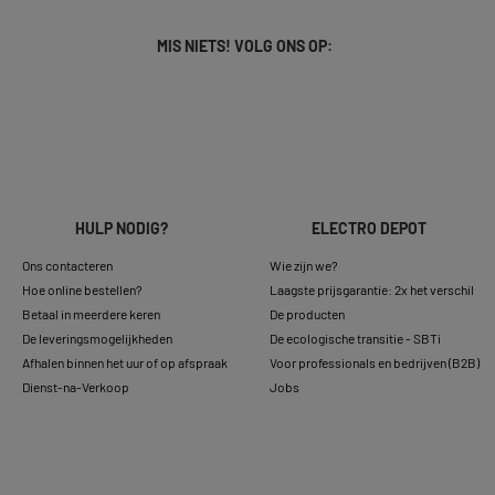
MIS NIETS! VOLG ONS OP:
HULP NODIG?
ELECTRO DEPOT
Ons contacteren
Wie zijn we?
Hoe online bestellen?
Laagste prijsgarantie: 2x het verschil
Betaal in meerdere keren
De producten
De leveringsmogelijkheden
De ecologische transitie - SBTi
Afhalen binnen het uur of op afspraak
Voor professionals en bedrijven (B2B)
Dienst-na-Verkoop
Jobs