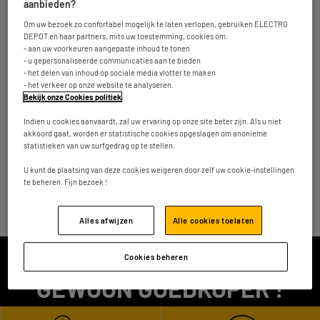
km
Nu gesloten
aanbieden?
Om uw bezoek zo confortabel mogelijk te laten verlopen, gebruiken ELECTRO
Nummer
Meer info
DEPOT en haar partners, mits uw toestemming, cookies om:
- aan uw voorkeuren aangepaste inhoud te tonen
- u gepersonaliseerde communicaties aan te bieden
- het delen van inhoud op sociale media vlotter te maken
ELECTRO DEPOT winkels in andere steden
- het verkeer op onze website te analyseren.
Bekijk onze Cookies politiek
.
Indien u cookies aanvaardt, zal uw ervaring op onze site beter zijn. Als u niet
Vind uw ELECTRO DEPOT winkel
akkoord gaat, worden er statistische cookies opgeslagen om anonieme
België
statistieken van uw surfgedrag op te stellen.
Tielt
U kunt de plaatsing van deze cookies weigeren door zelf uw cookie-instellingen
te beheren. Fijn bezoek !
Powered by
evermaps ©
Alles afwijzen
Alle cookies toelaten
ALTIJD KWALITEIT,
Cookies beheren
GEWOON GOEDKOPER !