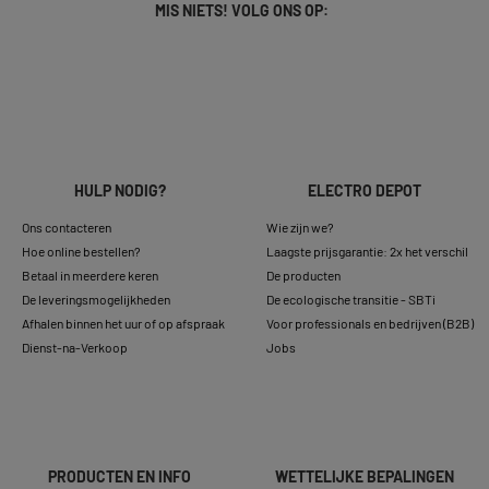
MIS NIETS! VOLG ONS OP:
HULP NODIG?
ELECTRO DEPOT
Ons contacteren
Wie zijn we?
Hoe online bestellen?
Laagste prijsgarantie: 2x het verschil
Betaal in meerdere keren
De producten
De leveringsmogelijkheden
De ecologische transitie - SBTi
Afhalen binnen het uur of op afspraak
Voor professionals en bedrijven (B2B)
Dienst-na-Verkoop
Jobs
PRODUCTEN EN INFO
WETTELIJKE BEPALINGEN