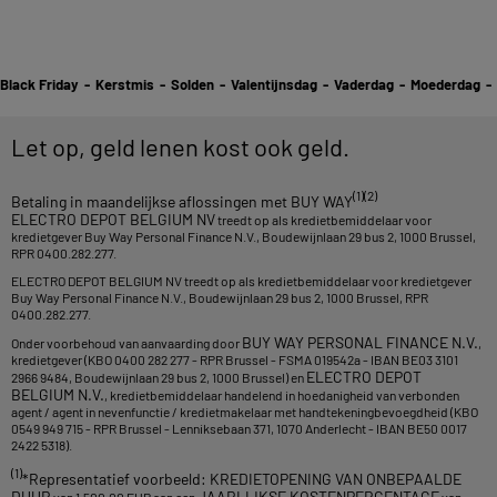
Black Friday
-
Kerstmis
-
Solden
-
Valentijnsdag
-
Vaderdag
-
Moederdag
-
Let op, geld lenen kost ook geld.
(1)(2)
Betaling in maandelijkse aflossingen met BUY WAY
ELECTRO DEPOT BELGIUM NV
treedt op als kredietbemiddelaar voor
kredietgever Buy Way Personal Finance N.V., Boudewijnlaan 29 bus 2, 1000 Brussel,
RPR 0400.282.277.
ELECTRO DEPOT BELGIUM NV treedt op als kredietbemiddelaar voor kredietgever
Buy Way Personal Finance N.V., Boudewijnlaan 29 bus 2, 1000 Brussel, RPR
0400.282.277.
BUY WAY PERSONAL FINANCE N.V.
Onder voorbehoud van aanvaarding door
,
kredietgever (KBO 0400 282 277 - RPR Brussel - FSMA 019542a - IBAN BE03 3101
ELECTRO DEPOT
2966 9484, Boudewijnlaan 29 bus 2, 1000 Brussel) en
BELGIUM N.V.
, kredietbemiddelaar handelend in hoedanigheid van verbonden
agent / agent in nevenfunctie / kredietmakelaar met handtekeningbevoegdheid (KBO
0549 949 715 - RPR Brussel - Lenniksebaan 371, 1070 Anderlecht - IBAN BE50 0017
2422 5318).
(1)
*Representatief voorbeeld: KREDIETOPENING VAN ONBEPAALDE
DUUR
JAARLIJKSE KOSTENPERCENTAGE