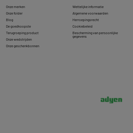
Onze merken
Wettelijke informatie
Onze folder
Algemene voorwaarden
Blog
Herroepingsrecht
De goedkoopste
Cookiebeleid
Terugroeping product
Bescherming van persoonlijke
gegevens
Onze wedstrijden
Onze geschenkbonnen