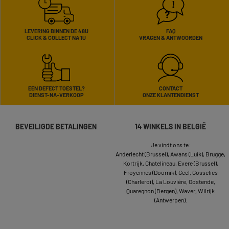
LEVERING BINNEN DE 48U
FAQ
CLICK & COLLECT NA 1U
VRAGEN & ANTWOORDEN
EEN DEFECT TOESTEL?
CONTACT
DIENST-NA-VERKOOP
ONZE KLANTENDIENST
BEVEILIGDE BETALINGEN
14 WINKELS IN BELGIË
Je vindt ons te:
Anderlecht (Brussel),
Awans (Luik),
Brugge,
Kortrijk,
Chatelineau,
Evere (Brussel),
Froyennes (Doornik),
Geel,
Gosselies
(Charleroi),
La Louvière,
Oostende,
Quaregnon (Bergen),
Waver,
Wilrijk
(Antwerpen).