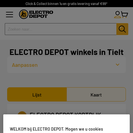
Click & Collect binnen 1u en gratis levering vanaf €99*
ELECTRO DEPOT winkels in Tielt
Aanpassen
Lijst
Kaart
ELECTRO DEPOT KORTRIJK
1
Ringlaan 34
8500 Kortrijk
WELKOM bij ELECTRO DEPOT. Mogen we u cookies
17.64