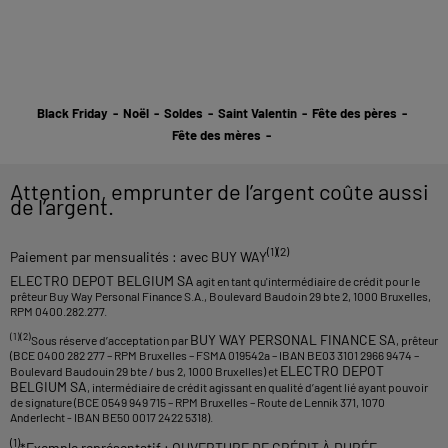
Black Friday
-
Noël
-
Soldes
-
Saint Valentin
-
Fête des pères
-
Fête des mères
-
Attention, emprunter de l’argent coûte aussi
de l’argent.
(1)(2)
Paiement par mensualités : avec BUY WAY
ELECTRO DEPOT BELGIUM SA
agit en tant qu'intermédiaire de crédit pour le
prêteur Buy Way Personal Finance S.A., Boulevard Baudoin 29 bte 2, 1000 Bruxelles,
RPM 0400.282.277.
(1)(2)
BUY WAY PERSONAL FINANCE SA
Sous réserve d’acceptation par
, prêteur
(BCE 0400 282 277 – RPM Bruxelles – FSMA 019542a – IBAN BE03 3101 2966 9474 –
ELECTRO DEPOT
Boulevard Baudouin 29 bte / bus 2, 1000 Bruxelles) et
BELGIUM SA
, intermédiaire de crédit agissant en qualité d’agent lié ayant pouvoir
de signature (BCE 0549 949 715 – RPM Bruxelles – Route de Lennik 371, 1070
Anderlecht - IBAN BE50 0017 2422 5318).
(1)
*Exemple représentatif : OUVERTURE DE CRÉDIT À DURÉE