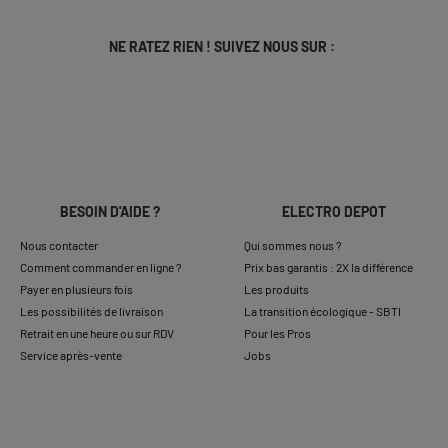
NE RATEZ RIEN ! SUIVEZ NOUS SUR :
BESOIN D'AIDE ?
ELECTRO DEPOT
Nous contacter
Qui sommes nous ?
Comment commander en ligne ?
Prix bas garantis : 2X la différence
Payer en plusieurs fois
Les produits
Les possibilités de livraison
La transition écologique - SBTI
Retrait en une heure ou sur RDV
Pour les Pros
Service après-vente
Jobs