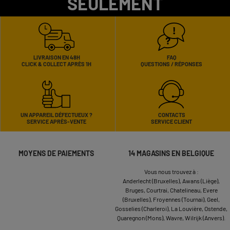
SEULEMENT
LIVRAISON EN 48H
FAQ
CLICK & COLLECT APRÈS 1H
QUESTIONS / RÉPONSES
UN APPAREIL DÉFECTUEUX ?
CONTACTS
SERVICE APRÈS-VENTE
SERVICE CLIENT
MOYENS DE PAIEMENTS
14 MAGASINS EN BELGIQUE
Vous nous trouvez à :
Anderlecht (Bruxelles),
Awans (Liège),
Bruges,
Courtrai,
Chatelineau,
Evere
(Bruxelles),
Froyennes (Tournai),
Geel,
Gosselies (Charleroi),
La Louvière,
Ostende,
Quaregnon (Mons),
Wavre,
Wilrijk (Anvers).