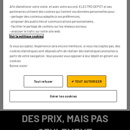
Ringlaan 34
8500 Kortrijk
14.54
Afin d'améliorer votre visite, et avec votre accord, ELECTRO DEPOT et ses
km
Fermé actuellement
partenaires utilisent des cookies qui traitent vos données personnelles pour :
- partager des contenus adaptés à vos préférences,
Numéro
Plus d'infos
- proposer des publicités et communications personnalisées,
- faciliter le partage de contenu sur les réseaux sociaux,
- analyser le trafic sur notre site web.
Voir la politique cookies
.
Les magasins ELECTRO DEPOT dans les
Si vous acceptez, l'expérience sera encore meilleure, si vous n'acceptez pas, des
villes à proximité
cookies statistiques sont déposés afin de réaliser des statistiques anonymes à
partir de votre navigation. Vous pouvez vous opposer à leur dépôt en gérant vos
cookies.
Trouver un magasin ELECTRO DEPOT
Bonne visite!
Belgique
Roeselare
Tout refuser
✔ TOUT AUTORISER
Powered by
evermaps ©
Gérer les cookies
DES PRIX, MAIS PAS